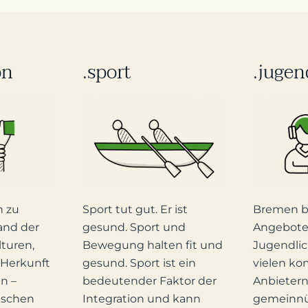
on
.sport
.jugen
Sport tut gut. Er ist
Bremen bi
h zu
gesund. Sport und
Angebote 
and der
Bewegung halten fit und
Jugendli
lturen,
gesund. Sport ist ein
vielen ko
 Herkunft
bedeutender Faktor der
Anbietern
n –
Integration und kann
gemeinnü
nschen