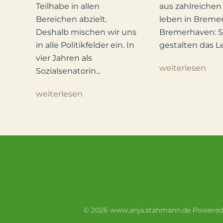
Teilhabe in allen
aus zahlreichen
Bereichen abzielt.
leben in Breme
Deshalb mischen wir uns
Bremerhaven: S
in alle Politikfelder ein. In
gestalten das L
vier Jahren als
weiterlesen
Sozialsenatorin...
weiterlesen
©
2026
www.anja.stahmann.de
Powered