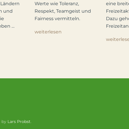
Werte wie Toleranz,
eine breit
 Ländern
Respekt, Teamgeist und
Freizeitak
n und
Fairness vermitteln.
Dazu gehö
ie
Freizeitan
eben …
weiterlesen
weiterles
 by
Lars Probst
.