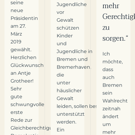
seine
mehr
Jugendliche
neue
vor
Gerechtig
Präsidentin
Gewalt
zu
am 27.
schützen
März
sorgen.“
Kinder
2019
und
gewählt.
Jugendliche in
Ich
Herzlichen
Bremen und
möchte,
Glückwunsch
Bremerhaven,
dass
an Antje
die
auch
Grotheer!
unter
Bremen
Sehr
häuslicher
sein
gute
Gewalt
Wahlrecht
schwungvolle
leiden, sollen besser
zeitnah
erste
unterstützt
ändert
Rede zur
werden.
um
Gleichberechtigung,
Ein
mehr