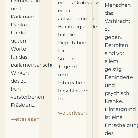
Demokratie
erstes Grobkonzept
Menschen
und
einer
das
Parlament.
aufsuchenden
Wahlrecht
Danke
Beratungsstelle
zu
für die
hat die
geben.
guten
Deputation
Betroffen
Worte
für
sind vor
für das
Soziales,
allem
parlamentarische
Jugend
geistig
Wirken
und
Behinderte
des zu
Integration
und
früh
beschlossen.
psychisch
verstorbenen
Ins...
Kranke.
Präsiden...
Hintergrund
weiterlesen
ist eine
weiterlesen
Entscheidun
des